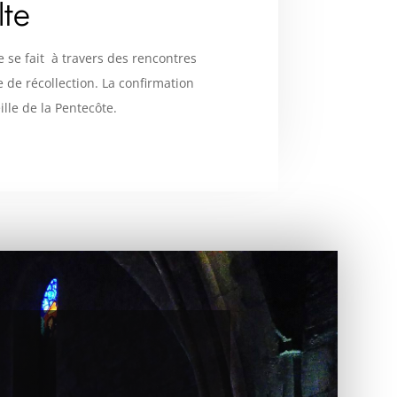
lte
e se fait à travers des rencontres
e de récollection. La confirmation
ille de la Pentecôte.