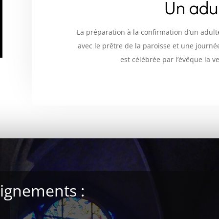
Un adu
La préparation à la confirmation d’un adult
avec le prêtre de la paroisse et une journé
est célébrée par l’évêque la ve
eignements :